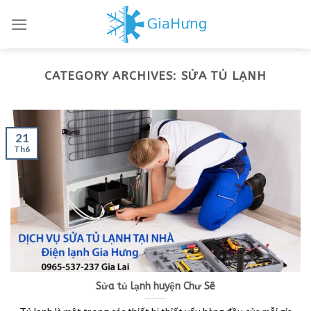
Skip
to
content
CATEGORY ARCHIVES:
SỬA TỦ LẠNH
21
Th6
Sửa tủ lạnh huyện Chư Sê