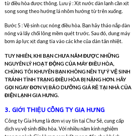
từ điều hòa được thông. Lưu ý : Xịt nước dàn lạnh cần xịt
song song theo hướng lá nhôm hướng từ trên xuống.
Bước 5 : Vệ sinh cục nóng điều hòa. Bạn hãy tháo nắp dàn
nóng và lấy chổi lông mềm quét trước. Sau đó, dung máy
bơm áp lực xịt dạng tia vào các khe của dàn tản nhiệt.
TUY NHIÊN, KHI BẠN CHƯA NẮM ĐƯỢC NHỮNG
NGUYÊN LÝ HOẠT ĐỘNG CỦA MÁY ĐIỀU HÒA,
CHÚNG TÔI KHUYÊN BẠN KHÔNG NÊN TỰ Ý VỆ SINH
TRÁNH TÌNH TRẠNG ĐIỀU HÒA BỊ NẶNG HƠN. HÃY
GỌI NGAY ĐƠN VỊ BẢO DƯỠNG GIÁ RẺ TẠI NHÀ CỦA
ĐIỆN LẠNH GIA HƯNG.
3. GIỚI THIỆU CÔNG TY GIA HƯNG
Công ty Gia Hưng là đơn vị uy tín tại Chư Sê, cung cấp
dịch vụ vệ sinh điều hòa. Với nhiều năm kinh nghiệm