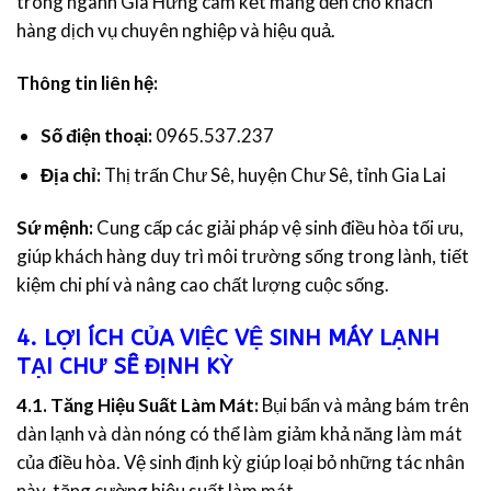
trong ngành Gia Hưng cam kết mang đến cho khách
hàng dịch vụ chuyên nghiệp và hiệu quả.
Thông tin liên hệ:
Số điện thoại:
0965.537.237
Địa chỉ:
Thị trấn Chư Sê, huyện Chư Sê, tỉnh Gia Lai
Sứ mệnh:
Cung cấp các giải pháp vệ sinh điều hòa tối ưu,
giúp khách hàng duy trì môi trường sống trong lành, tiết
kiệm chi phí và nâng cao chất lượng cuộc sống.
4. LỢI ÍCH CỦA VIỆC VỆ SINH MÁY LẠNH
TẠI CHƯ SÊ ĐỊNH KỲ
4.1. Tăng Hiệu Suất Làm Mát:
Bụi bẩn và mảng bám trên
dàn lạnh và dàn nóng có thể làm giảm khả năng làm mát
của điều hòa. Vệ sinh định kỳ giúp loại bỏ những tác nhân
này, tăng cường hiệu suất làm mát.