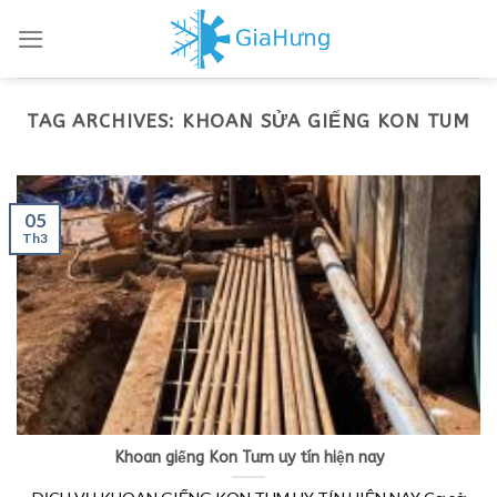
Skip
to
content
TAG ARCHIVES:
KHOAN SỬA GIẾNG KON TUM
05
Th3
Khoan giếng Kon Tum uy tín hiện nay