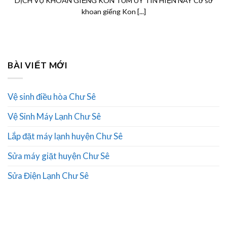
DỊCH VỤ KHOAN GIẾNG KON TUM UY TÍN HIỆN NAY Cơ sở
khoan giếng Kon [...]
BÀI VIẾT MỚI
Vệ sinh điều hòa Chư Sê
Vệ Sinh Máy Lạnh Chư Sê
Lắp đặt máy lạnh huyện Chư Sê
Sửa máy giặt huyện Chư Sê
Sửa Điện Lạnh Chư Sê