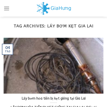
Skip
to
content
TAG ARCHIVES:
LẤY BƠM KẸT GIA LAI
04
Th3
Lấy bơm hỏa tiễn bị kẹt giếng tại Gia Lai