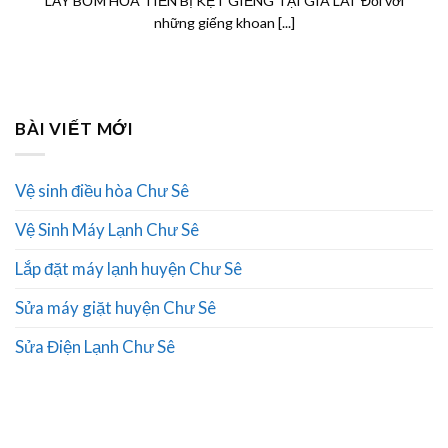
LẤY BƠM HỎA TIỄN BỊ KẸT GIẾNG TẠI GIA LAI Đối với
những giếng khoan [...]
BÀI VIẾT MỚI
Vệ sinh điều hòa Chư Sê
Vệ Sinh Máy Lạnh Chư Sê
Lắp đặt máy lạnh huyện Chư Sê
Sửa máy giặt huyện Chư Sê
Sửa Điện Lạnh Chư Sê