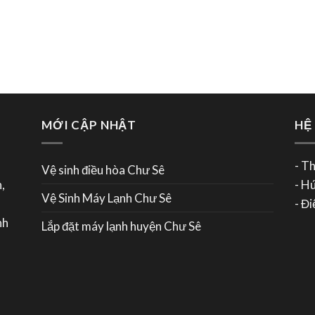
MỚI CẬP NHẬT
HỆ
- T
Vệ sinh điều hòa Chư Sê
,
- H
Vệ Sinh Máy Lạnh Chư Sê
- Đ
nh
Lắp đặt máy lạnh huyện Chư Sê