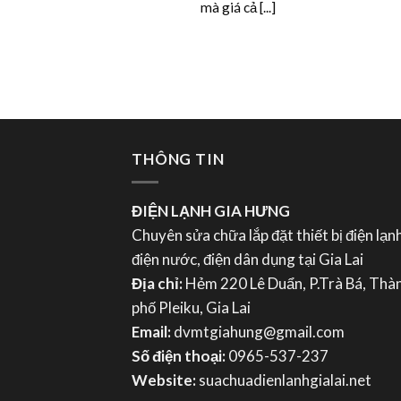
mà giá cả [...]
THÔNG TIN
ĐIỆN LẠNH GIA HƯNG
Chuyên sửa chữa lắp đặt thiết bị điện lạnh
điện nước, điện dân dụng tại Gia Lai
Địa chỉ:
Hẻm 220 Lê Duẩn, P.Trà Bá, Thà
phố Pleiku, Gia Lai
Email:
dvmtgiahung@gmail.com
Số điện thoại:
0965-537-237
Website:
suachuadienlanhgialai.net