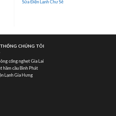
Sửa Điện Lạnh Chư Sê
 THỐNG CHÚNG TÔI
hông cống nghẹt Gia Lai
út hầm cầu Bình Phát
iện Lạnh Gia Hưng