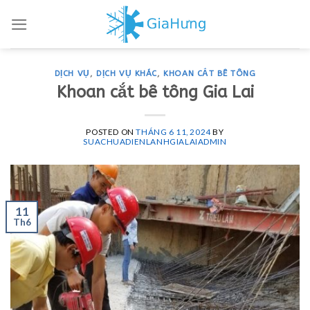
Skip
to
content
DỊCH VỤ
,
DỊCH VỤ KHÁC
,
KHOAN CẮT BÊ TÔNG
Khoan cắt bê tông Gia Lai
POSTED ON
THÁNG 6 11, 2024
BY
SUACHUADIENLANHGIALAIADMIN
11
Th6