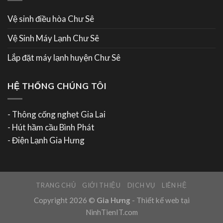
Vệ sinh điều hòa Chư Sê
Vệ Sinh Máy Lạnh Chư Sê
Lắp đặt máy lạnh huyện Chư Sê
HỆ THỐNG CHÚNG TÔI
- Thông cống nghẹt Gia Lai
- Hút hầm cầu Bình Phát
- Điện Lạnh Gia Hưng
TRANG CHỦ
GIỚI THIỆU
DỊCH VỤ
LIÊN HỆ
Copyright 2026 ©
Gia Hưng
-
Thiết kế web tại
NinhTienIT.com