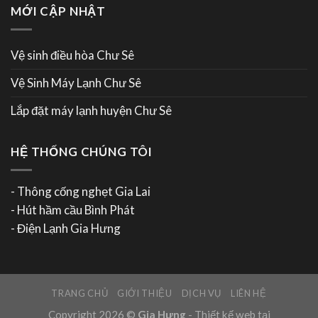
MỚI CẬP NHẬT
Vệ sinh điều hòa Chư Sê
Vệ Sinh Máy Lạnh Chư Sê
Lắp đặt máy lạnh huyện Chư Sê
HỆ THỐNG CHÚNG TÔI
- Thông cống nghẹt Gia Lai
- Hút hầm cầu Bình Phát
- Điện Lạnh Gia Hưng
TRANG CHỦ
GIỚI THIỆU
DỊCH VỤ
LIÊN HỆ
Copyright 2026 ©
Gia Hưng
-
Thiết kế web tại